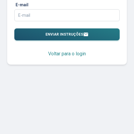
E-mail
mail
ENVIAR INSTRUÇÕES
Voltar para o login